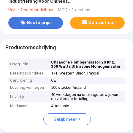
industrierang voor Chinees
Kruidengeneeskundeuittreksel
Prijs：Onderhandelbaar
MOQ：1 eenheid
Beste prijs
Contact nu
Productomschrijving
,
Ultrasone Homogenisator 20 Khz
Hoog licht
300 Watts Ultrasone Homogenisator
Betalingscondities
T/T, Western Union, Paypal
Certificering
CE
Levering vermogen
500 stukken/maand
40 werkdagen na ontvangstbewijs van
Levertijd
de volledige betaling.
Merknaam
Altrasonic
Bekijk meer