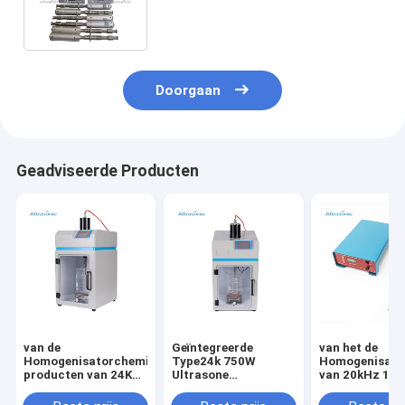
Chinees
Kruidengeneeskundeuittreksel
Doorgaan
Geadviseerde Producten
van de
Geïntegreerde
van het de
Homogenisatorchemische
Type24k 750W
Homogenisato
producten van 24K
Ultrasone
van 20kHz 10
300W de Ultrasone
Homogenisator met
Ultrasoon van 
Productie van
Geluiddichte Doos
Titaniumleger