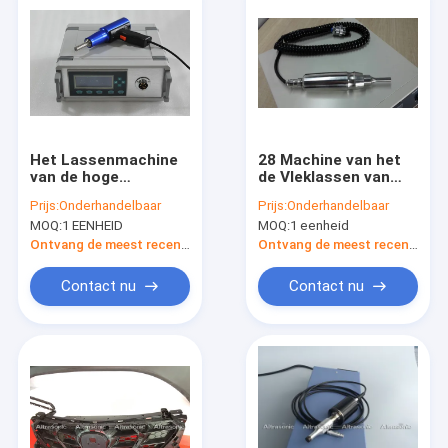
Het Lassenmachine
28 Machine van het
van de hoge
de Vleklassen van
snelheids Mini
Khz de Ultrasone
Prijs:
Onderhandelbaar
Prijs:
Onderhandelbaar
Ultrasone Vlek 800W
Elektrische, Kleine
MOQ:
1 EENHEID
MOQ:
1 eenheid
met Digitale
Industriële Vleklasser
Generator
Ontvang de meest recente Prijs
Ontvang de meest recente Prijs
Contact nu
Contact nu
Huis
Producten
Ongeveer ons