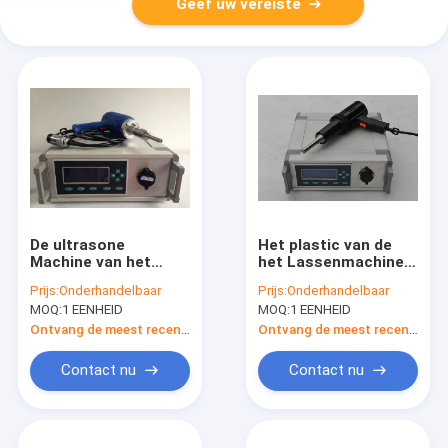
Geef uw vereiste
De ultrasone
Het plastic van de
Machine van het
het Lassenmachine
Vleklassen voor
van de Stoffen
Prijs:
Onderhandelbaar
Prijs:
Onderhandelbaar
Grote Autodelen,
Ultrasone
MOQ:
1 EENHEID
MOQ:
1 EENHEID
Draagbare Vleklasser
Handbediende Vlek
1000W
Stemmen van
Ontvang de meest recente Prijs
Ontvang de meest recente Prijs
Autofrequency
Contact nu
Contact nu