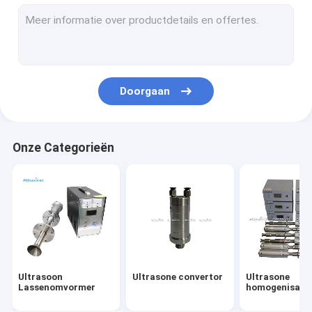
Het ultrasone Bijgestane Machinaal bewerken
Het ultrasone Vastnagelen
Ultrasone Sonochemistry
Doorgaan
Ultrasone afdichting Machine
de ultrasone machine van het vleklassen
Onze Categorieën
Ultrasone Voeding
ultrasone voedselsnijmachine
Ultrasone Snijmachine
De ultrasone Machine van het Metaallassen
Ultrasoon
Ultrasone convertor
Ultrasone
Ultrasone kunststof lasmachine
Lassenomvormer
homogenisato