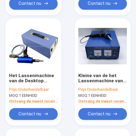
Contact nu
Contact nu
Het Lassenmachine
Kleine van de het
van de Desktop
Lassenmachine van
Makkelijk te
de Afmetings
Prijs:
Onderhandelbaar
Prijs:
Onderhandelbaar
gebruiken Draagbare
Ultrasone Vlek de
MOQ:
1 EENHEID
MOQ:
1 EENHEID
Vlek voor hoog
Hoge
Opgezet Stoplicht
Frequentielasser 28
Ontvang de meest recente Prijs
Ontvang de meest recente Prijs
Khz
Contact nu
Contact nu