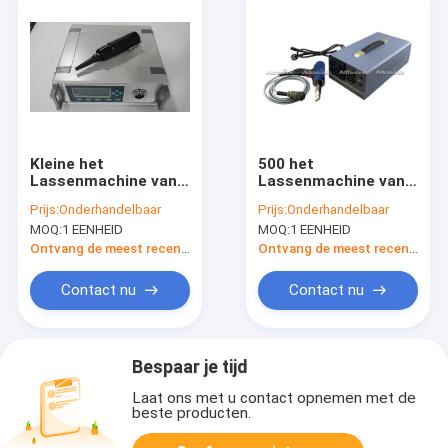
Kleine het
500 het
Lassenmachine van
Lassenmachine van
de Diamant
de Watts35khz
Prijs:
Onderhandelbaar
Prijs:
Onderhandelbaar
Ultrasone Vlek, Hoge
Ultrasone Vlek voor
MOQ:
1 EENHEID
MOQ:
1 EENHEID
Frequentielasser 28
Luifel en
Khz
Tentmateriaal
Ontvang de meest recente Prijs
Ontvang de meest recente Prijs
Contact nu
Contact nu
Bespaar je tijd
Laat ons met u contact opnemen met de
beste producten.