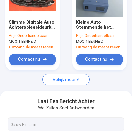
Fabrieksreis
Kwaliteitscontrole
Slimme Digitale Auto
Kleine Auto
Achterspiegeldeurknop
Stemmende het
Contacteer ons
die de Ultrasone
Lassenmachine van
Prijs:
Onderhandelbaar
Prijs:
Onderhandelbaar
Machine van het
de Druk Ultrasone
MOQ:
1 EENHEID
MOQ:
1 EENHEID
Vleklassen
Vlek met
Nieuws
vastnagelen
Goedgekeurd Ce
Ontvang de meest recente Prijs
Ontvang de meest recente Prijs
Gevallen
Contact nu
Contact nu
Bekijk meer
Ultrasoon Lassenomvormer
Ultrasone convertor
Laat Een Bericht Achter
We Zullen Snel Antwoorden
Ultrasone homogenisator
Ceramische Spaander