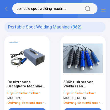
Portable Spot Welding Machine
(362)
De ultrasone
30Khz ultrasoon
Draagbare Machine
Vleklassen
van het Vleklassen
Sonotrode/de
Prijs:
Onderhandelbaar
Prijs:
Onderhandelbaar
35khz voor
Draagbare Machine
MOQ:
1PC
MOQ:
1 EENHEID
Kunststoffen
van het Vleklassen
Ontvang de meest recente Prijs
Ontvang de meest recente Prijs