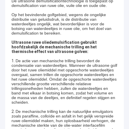
De ultrasone demulsificationtechnologie is toegepast op
demulsification van ruwe olie, vuile olie en oude olie.
Op het bevindende golfgebied, wegens de ongelijke
distributie van geluidsdruk, is de distributie van
waterdeeltjes ongelijk, wat bevorderlijker is voor de
botsing van waterdeeltjes in ruwe olie, om het doel van
demulsification te bereiken.
Ultrasone ruwe oliedemulsification gebruikt
hoofdzakelijk de mechanische trilling en het
thermische effect van ultrasone golven:
1.
De actie van mechanische trilling bevordert de
condensatie van waterdeeltjes. Wanneer de ultrasone golf
door het ruwe oliemiddel met opgeschorte waterdeeltjes
overgaat, samen trillen de opgeschorte waterdeeltjes en
het ruwe oliemiddel. Omdat de opgeschorte waterdeeltjes
verschillende grootte verschillende relatieve
trillingssnelheden hebben, zullen de waterdeeltjes en
band met elkaar in botsing komen, zodat het volume en
de massa van de deeltjes, en definitief regelen stijgen en
scheiden.
2.
De mechanische trilling kan de natuurlijke emulgators
zoals paraffine, colloïde en asfalt in het gelijk verspreide
ruwe oliemiddel maken, hun oplosbaarheid verhogen, de
mechanische sterkte van de olie-water interfacefilm