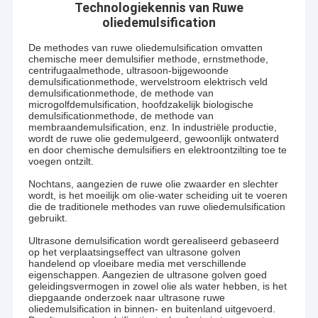
Technologiekennis van Ruwe
oliedemulsification
De methodes van ruwe oliedemulsification omvatten
chemische meer demulsifier methode, ernstmethode,
centrifugaalmethode, ultrasoon-bijgewoonde
demulsificationmethode, wervelstroom elektrisch veld
demulsificationmethode, de methode van
microgolfdemulsification, hoofdzakelijk biologische
demulsificationmethode, de methode van
membraandemulsification, enz. In industriële productie,
wordt de ruwe olie gedemulgeerd, gewoonlijk ontwaterd
en door chemische demulsifiers en elektroontzilting toe te
voegen ontzilt.
Nochtans, aangezien de ruwe olie zwaarder en slechter
wordt, is het moeilijk om olie-water scheiding uit te voeren
die de traditionele methodes van ruwe oliedemulsification
gebruikt.
Ultrasone demulsification wordt gerealiseerd gebaseerd
op het verplaatsingseffect van ultrasone golven
handelend op vloeibare media met verschillende
eigenschappen. Aangezien de ultrasone golven goed
geleidingsvermogen in zowel olie als water hebben, is het
diepgaande onderzoek naar ultrasone ruwe
oliedemulsification in binnen- en buitenland uitgevoerd.