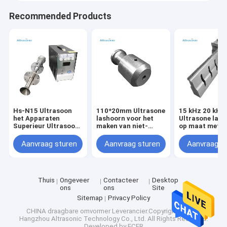
Recommended Products
Hs-N15 Ultrasoon
110*20mm Ultrasone
15 kHz 20 kHz
het Apparaten
lashoorn voor het
Ultrasone las
Superieur Ultrasoon
maken van niet-
op maat met
Atomiserend
geweven zakken
verschillende
Materiaal van de
Handtassen
soorten
Aanvraag sturen
Aanvraag sturen
Aanvraag s
Machineatomisering
Thuis
Ongeveer
Contacteer
Desktop
ons
ons
Site
Sitemap
Privacy Policy
CHINA draagbare omvormer
Leverancier.Copyright © 2025
Hangzhou Altrasonic Technology Co., Ltd. All Rights Reserved.
Developed by
ECER