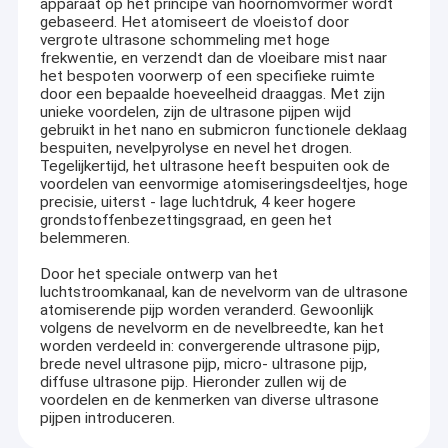
apparaat op het principe van hoornomvormer wordt
gebaseerd. Het atomiseert de vloeistof door
vergrote ultrasone schommeling met hoge
frekwentie, en verzendt dan de vloeibare mist naar
het bespoten voorwerp of een specifieke ruimte
door een bepaalde hoeveelheid draaggas. Met zijn
unieke voordelen, zijn de ultrasone pijpen wijd
gebruikt in het nano en submicron functionele deklaag
bespuiten, nevelpyrolyse en nevel het drogen.
Tegelijkertijd, het ultrasone heeft bespuiten ook de
voordelen van eenvormige atomiseringsdeeltjes, hoge
precisie, uiterst - lage luchtdruk, 4 keer hogere
grondstoffenbezettingsgraad, en geen het
belemmeren.
Door het speciale ontwerp van het
luchtstroomkanaal, kan de nevelvorm van de ultrasone
atomiserende pijp worden veranderd. Gewoonlijk
volgens de nevelvorm en de nevelbreedte, kan het
worden verdeeld in: convergerende ultrasone pijp,
brede nevel ultrasone pijp, micro- ultrasone pijp,
diffuse ultrasone pijp. Hieronder zullen wij de
voordelen en de kenmerken van diverse ultrasone
pijpen introduceren.