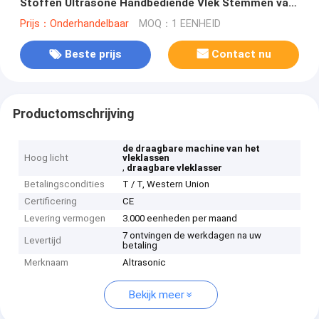
Stoffen Ultrasone Handbediende Vlek Stemmen van
Autofrequency
Prijs：Onderhandelbaar
MOQ：1 EENHEID
Beste prijs
Contact nu
Productomschrijving
de draagbare machine van het
Hoog licht
vleklassen
,
draagbare vleklasser
Betalingscondities
T / T, Western Union
Certificering
CE
Levering vermogen
3.000 eenheden per maand
7 ontvingen de werkdagen na uw
Levertijd
betaling
Merknaam
Altrasonic
Bekijk meer