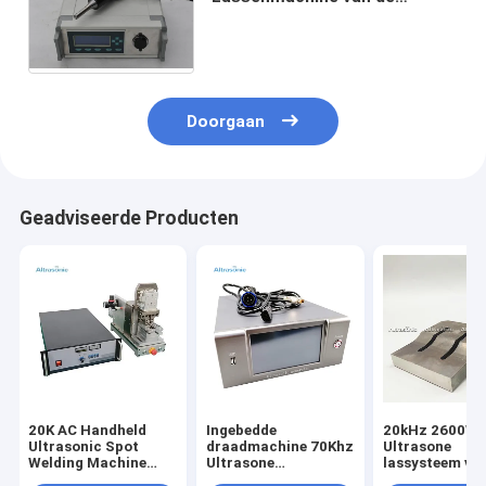
Stoffen Ultrasone
Handbediende Vlek Stemmen
van Autofrequency
Doorgaan
Geadviseerde Producten
20K AC Handheld
Ingebedde
20kHz 2600W
Ultrasonic Spot
draadmachine 70Khz
Ultrasone
Welding Machine
Ultrasone
lassysteem vo
voor metaal
Lasmachine met
sanitaire