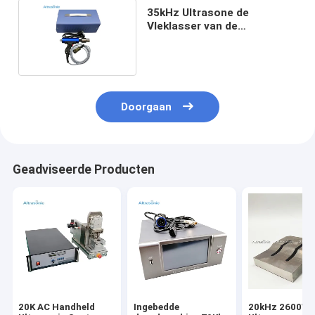
35kHz Ultrasone de
Vleklasser van de
kanonvorm 800 Watts voor
Pvc
Doorgaan
Geadviseerde Producten
20K AC Handheld
Ingebedde
20kHz 2600W