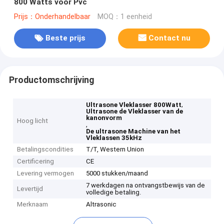
800 Watts voor Pvc
Prijs：Onderhandelbaar
MOQ：1 eenheid
Beste prijs
Contact nu
Productomschrijving
,
Ultrasone Vleklasser 800Watt
Ultrasone de Vleklasser van de
kanonvorm
Hoog licht
,
De ultrasone Machine van het
Vleklassen 35kHz
Betalingscondities
T/T, Western Union
Certificering
CE
Levering vermogen
5000 stukken/maand
7 werkdagen na ontvangstbewijs van de
Levertijd
volledige betaling.
Merknaam
Altrasonic