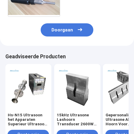
Lassen Piezoelectric met
Lassenhoorn
Doorgaan
Geadviseerde Producten
Hs-N15 Ultrasoon
15kHz Ultrasone
Gepersonalise
het Apparaten
Lashoorn
Ultrasone Alu
Superieur Ultrasoon
Transducer 2600W
Hoorn Voor
Atomiserend
Voor Masker Lassen
Ultrasone Plas
Materiaal van de
Lasmachine