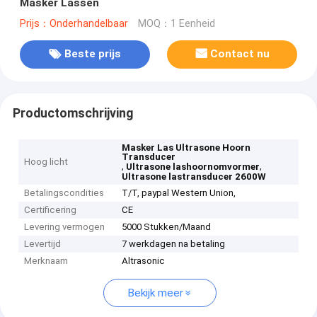
Masker Lassen
Prijs：Onderhandelbaar
MOQ：1 Eenheid
Beste prijs
Contact nu
Productomschrijving
Masker Las Ultrasone Hoorn
Transducer
Hoog licht
,
,
Ultrasone lashoornomvormer
Ultrasone lastransducer 2600W
Betalingscondities
T/T, paypal Western Union,
Certificering
CE
Levering vermogen
5000 Stukken/Maand
Levertijd
7 werkdagen na betaling
Merknaam
Altrasonic
Bekijk meer