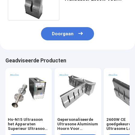
Masker Lassen
Doorgaan
Geadviseerde Producten
Hs-N15 Ultrasoon
Gepersonaliseerde
2600W CE
het Apparaten
Ultrasone Aluminium
goedgekeurde
Superieur Ultrasoon
Hoorn Voor
Ultrasone Las
Atomiserend
Ultrasone Plastic
Titanium Hoo