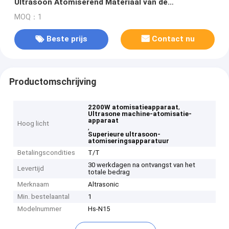
Ultrasoon Atomiserend Materiaal van de
Machineatomisering
MOQ：1
Beste prijs
Contact nu
Productomschrijving
,
2200W atomisatieapparaat
Ultrasone machine-atomisatie-
apparaat
Hoog licht
,
Superieure ultrasoon-
atomiseringsapparatuur
Betalingscondities
T/T
30 werkdagen na ontvangst van het
Levertijd
totale bedrag
Merknaam
Altrasonic
Min. bestelaantal
1
Modelnummer
Hs-N15