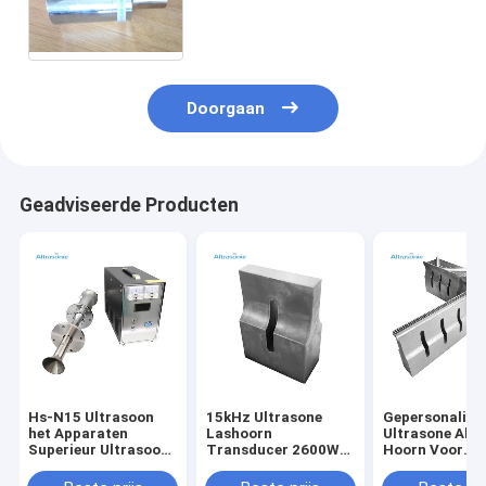
Omvang Hoge Frequentie voor
Elektrische de
Industrievervanging Branson
402
Doorgaan
Geadviseerde Producten
Hs-N15 Ultrasoon
15kHz Ultrasone
Gepersonalise
het Apparaten
Lashoorn
Ultrasone Alu
Superieur Ultrasoon
Transducer 2600W
Hoorn Voor
Atomiserend
Voor Masker Lassen
Ultrasone Plas
Materiaal van de
Lasmachine