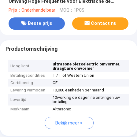
Omvang Hoge Frequentie voor Elektrische de
Industrievervanging Branson 402
Prijs：Onderhandelbaar
MOQ：1PCS
Beste prijs
Contact nu
Productomschrijving
,
ultrasone piezoelectric omvormer
Hoog licht
draagbare omvormer
Betalingscondities
T / T of Western Union
Certificering
CE
Levering vermogen
10,000 eenheden per maand
10working de dagen na ontvingen uw
Levertijd
betaling
Merknaam
Altrasonic
Bekijk meer